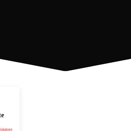
te
statore