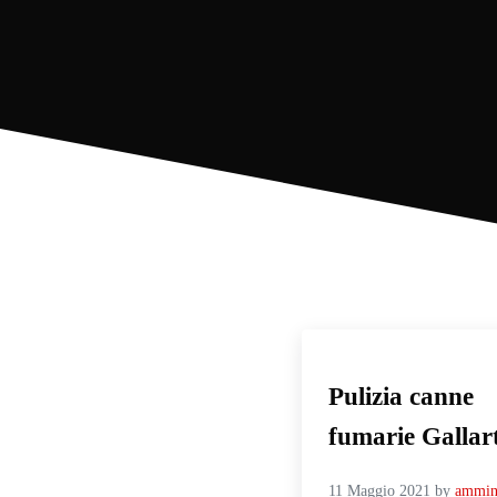
Pulizia canne
fumarie Gallar
11 Maggio 2021
by
ammini