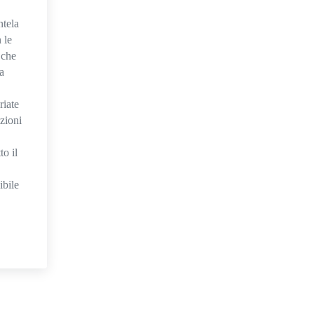
ntela
 le
 che
a
riate
azioni
to il
ibile
arie Gallarte