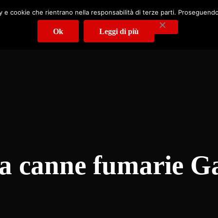
cy e cookie che rientrano nella responsabilità di terze parti. Proseguendo 
Ok
Leggi di più
Spazzacamino Varese : Cinciripin
ia canne fumarie Ga