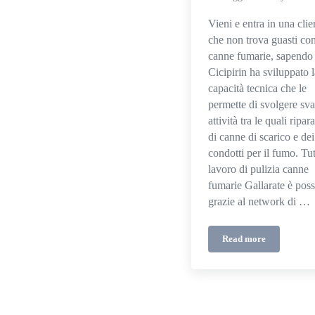
Vieni e entra in una clie
che non trova guasti con
canne fumarie, sapendo
Cicipirin ha sviluppato l
capacità tecnica che le
permette di svolgere sva
attività tra le quali ripar
di canne di scarico e dei
condotti per il fumo. Tut
lavoro di pulizia canne
fumarie Gallarate è poss
grazie al network di …
Read more
Pulizia canne fum